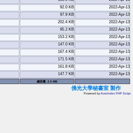
92.0 KB
2022-Apr-13
97.9 KB
2022-Apr-13
202.4 KB
2022-Apr-13
95.2 KB
2022-Apr-13
153.2 KB
2022-Apr-13
147.0 KB
2022-Apr-13
167.4 KB
2022-Apr-13
171.5 KB
2022-Apr-13
161.8 KB
2022-Apr-13
147.7 KB
2022-Apr-13
總容量: 2.5 MB
佛光大學秘書室 製作
Powered by
AutoIndex PHP Script