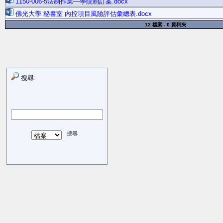
1150-006-5法制作業—學院制訂案.docx
佛光大學 秘書室 內控項目風險評估彙總表.docx
12 檔案 - 0 資料夾
搜尋: