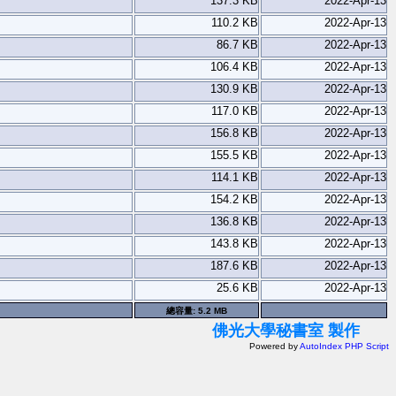
137.3 KB
2022-Apr-13
110.2 KB
2022-Apr-13
86.7 KB
2022-Apr-13
106.4 KB
2022-Apr-13
130.9 KB
2022-Apr-13
117.0 KB
2022-Apr-13
156.8 KB
2022-Apr-13
155.5 KB
2022-Apr-13
114.1 KB
2022-Apr-13
154.2 KB
2022-Apr-13
136.8 KB
2022-Apr-13
143.8 KB
2022-Apr-13
187.6 KB
2022-Apr-13
25.6 KB
2022-Apr-13
總容量: 5.2 MB
佛光大學秘書室 製作
Powered by
AutoIndex PHP Script