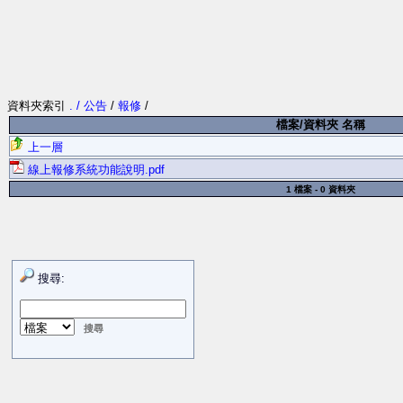
資料夾索引
. / 公告
/
報修
/
檔案/資料夾 名稱
上一層
線上報修系統功能說明.pdf
1 檔案 - 0 資料夾
搜尋: