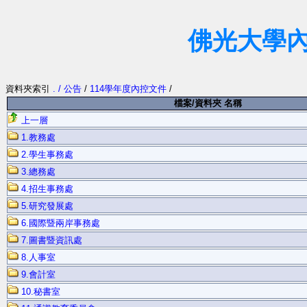
佛光大學
資料夾索引
. / 公告
/
114學年度內控文件
/
檔案/資料夾 名稱
上一層
1.教務處
2.學生事務處
3.總務處
4.招生事務處
5.研究發展處
6.國際暨兩岸事務處
7.圖書暨資訊處
8.人事室
9.會計室
10.秘書室